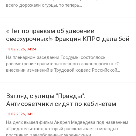
всего дорожали огурцы, то теперь...
«Нет поправкам об удвоении
сверхурочных!» Фракция КПРФ дала бой
правительственному законопроекту об
13.02.2026, 04:24
ужесточении эксплуатации трудящихся!
На пленарном заседании Госдумы состоялось
рассмотрение правительственного законопроекта «О
внесении изменений в Трудовой кодекс Российской...
Взгляд с улицы "Правды":
Антисоветчики сидят по кабинетам
13.02.2026, 04:11
На днях вышел фильм Андрея Медведева под названием
«Предательство», который рассказывает о молодых
россиянах, завербованных украинскими...