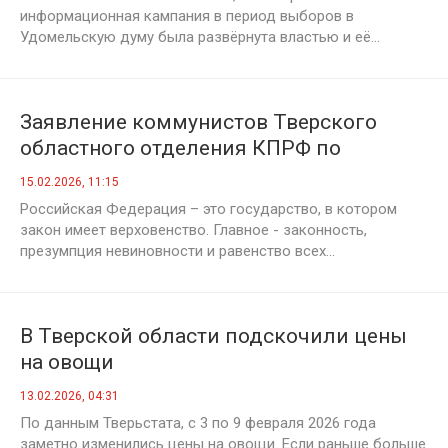
информационная кампания в период выборов в
Удомельскую думу была развёрнута властью и её...
Заявление коммунистов Тверского
областного отделения КПРФ по
правовой ситуации вокруг депутатов и
15.02.2026, 11:15
представителей Алтайского краевого
Российская Федерация – это государство, в котором
отделения партии
закон имеет верховенство. Главное - законность,
презумпция невиновности и равенство всех...
В Тверской области подскочили цены
на овощи
13.02.2026, 04:31
По данным Тверьстата, с 3 по 9 февраля 2026 года
заметно изменились цены на овощи. Если раньше больше