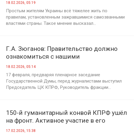
Зеленского и бедствиях украинцев
18.02.2026, 05:19
Простым жителям Украины всё тяжелее жить по
правилам, установленным зажравшимися самозванными
властями страны. Такое мнение высказал...
Г.А. Зюганов: Правительство должно
ознакомиться с нашими
предложениями!
18.02.2026, 05:14
17 февраля, предваряя пленарное заседание
Государственной Думы, перед журналистами выступил
Председатель ЦК КПРФ, Руководитель фракции...
150-й гуманитарный конвой КПРФ ушёл
на фронт. Активное участие в его
формировании приняли тверские
17.02.2026, 15:38