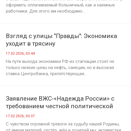
оформить оплачиваемый больничный, как и наемные
работники. Для этого им необходимо...
Взгляд с улицы "Правды": Экономика
уходит в трясину
17.02.2026, 03:44
На пути выхода экономики РФ из стагнации стоят не
только низкие цены на нефть, санкции, но и высокая
ставка Центробанка, препятствующая...
Заявление ВЖС-«Надежда России» с
требованием честной политической
борьбы
17.02.2026, 03:37
С чувством огромной тревоги за судьбу нашей Родины,
от имени матерей, сестёр, жён и дочерей мы, активистки