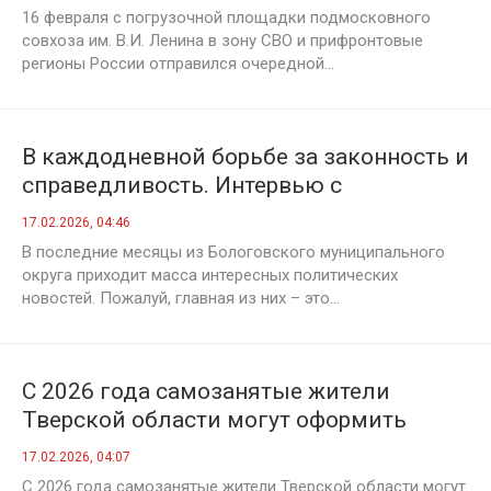
коммунисты
16 февраля с погрузочной площадки подмосковного
совхоза им. В.И. Ленина в зону СВО и прифронтовые
регионы России отправился очередной...
В каждодневной борьбе за законность и
справедливость. Интервью с
руководителем фракции КПРФ в Думе
17.02.2026, 04:46
Бологовского муниципального округа
В последние месяцы из Бологовского муниципального
С. В. Кормаковым
округа приходит масса интересных политических
новостей. Пожалуй, главная из них – это...
С 2026 года самозанятые жители
Тверской области могут оформить
оплачиваемый больничный
17.02.2026, 04:07
С 2026 года самозанятые жители Тверской области могут