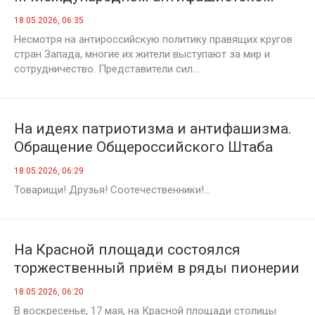
форуме, возможных переговорах с
18.05.2026, 06:35
Европой и правой угрозе с Запада
Несмотря на антироссийскую политику правящих кругов
стран Запада, многие их жители выступают за мир и
сотрудничество. Представители сил...
На идеях патриотизма и антифашизма.
Обращение Общероссийского Штаба
протестных действий к коммунистам,
18.05.2026, 06:29
протестному активу, всему народу
Товарищи! Друзья! Соотечественники!...
России
На Красной площади состоялся
торжественный приём в ряды пионерии
18.05.2026, 06:20
В воскресенье, 17 мая, на Красной площади столицы