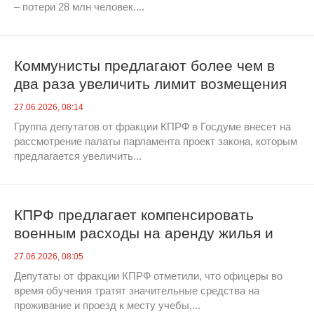
– потери 28 млн человек....
Коммунисты предлагают более чем в
два раза увеличить лимит возмещения
ущерба за потерянный банковский
27.06.2026, 08:14
вклад
Группа депутатов от фракции КПРФ в Госдуме внесет на
рассмотрение палаты парламента проект закона, которым
предлагается увеличить...
КПРФ предлагает компенсировать
военным расходы на аренду жилья и
проезд, если эти расходы связаны с
27.06.2026, 08:05
обучением в вузах
Депутаты от фракции КПРФ отметили, что офицеры во
время обучения тратят значительные средства на
проживание и проезд к месту учебы,...