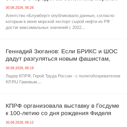
экспорт сырой нефти из РФ достиг
30.06.2026, 06:26
максимума
Агентство «Блумберг» опубликовало данные, согласно
которым в июне морской экспорт сырой нефти из РФ
достиг максимальных значений с 2022...
Геннадий Зюганов: Если БРИКС и ШОС
дадут разгуляться новым фашистам,
они спалят планету
30.06.2026, 06:19
Лидер КПРФ, Герой Труда России - с политобозревателем
KP.RU Гамовым....
КПРФ организовала выставку в Госдуме
к 100-летию со дня рождения Фиделя
Кастро
30.06.2026, 06:12