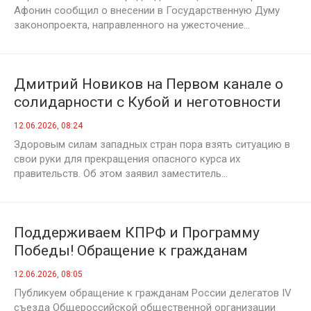
Афонин сообщил о внесении в Государственную Думу
законопроекта, направленного на ужесточение...
Дмитрий Новиков на Первом канале о
солидарности с Кубой и неготовности
Запада закончить украинский
12.06.2026, 08:24
конфликт
Здоровым силам западных стран пора взять ситуацию в
свои руки для прекращения опасного курса их
правительств. Об этом заявил заместитель...
Поддерживаем КПРФ и Программу
Победы! Обращение к гражданам
России делегатов IV съезда
12.06.2026, 08:05
Общероссийской общественной
Публикуем обращение к гражданам России делегатов IV
организации «Дети войны»
съезда Общероссийской общественной организации