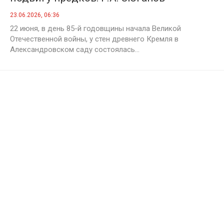
возглавил памятные мероприятия у
23.06.2026, 06:36
Кремлёвской стены
22 июня, в день 85-й годовщины начала Великой
Отечественной войны, у стен древнего Кремля в
Александровском саду состоялась...