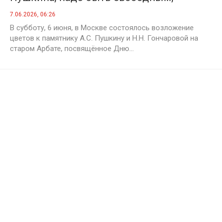
независимым и правдивым
7.06.2026, 06:26
В субботу, 6 июня, в Москве состоялось возложение
цветов к памятнику А.С. Пушкину и Н.Н. Гончаровой на
старом Арбате, посвящённое Дню...