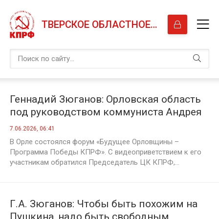
ТВЕРСКОЕ ОБЛАСТНОЕ ОТДЕЛЕНИЕ КПРФ
Геннадий Зюганов: Орловская область
под руководством коммуниста Андрея
Клычкова – яркий пример
7.06.2026, 06:41
практической реализации многих
В Орле состоялся форум «Будущее Орловщины –
положений Программы Победы КПРФ
Программа Победы КПРФ». С видеоприветствием к его
участникам обратился Председатель ЦК КПРФ,...
Г.А. Зюганов: Чтобы быть похожим на
Пушкина, надо быть свободным,