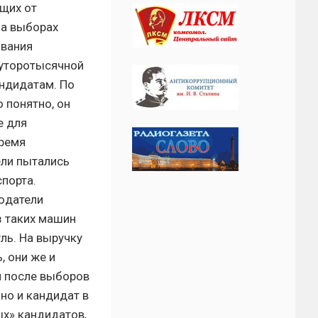
щих от
на выборах
ования
луторотысячной
андидатам. По
 понятно, он
е для
время
ели пытались
спорта.
людатели
з таких машин
ль. На выручку
 они же и
я после выборов
но и кандидат в
ых» кандидатов,