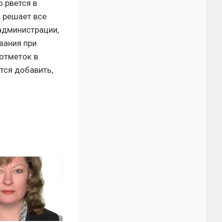
о рвется в
 решает все
администрации,
вания при
отметок в
тся добавить,