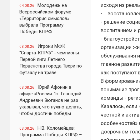
исходя из р
Молодежь на
04.08.26
Всероссийском форуме
- восстановлен
«Территория смыслов»
- решение соци
выбрала Программу
воспитанием и 
Победы КПРФ
- благоустройс
Игроки МФК
организации жи
03.08.26
"Спарта-КПРФ" - чемпионы
обслуживания и
Первой лиги Летнего
главное развит
Первенства города Твери по
как поступают 
футзалу на траве
В формировании
Юрий Афонин в
03.08.26
понимание прог
эфире «России-1»: Геннадий
команды - реги
Андреевич Зюганов не раз
Казалось, если
указывал, что нужно делать,
чтобы достичь победы
честной и акти
особенностей» 
Н.В. Коломейцев:
03.08.26
досрочном голо
Программа Победы КПРФ –