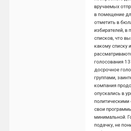
вручаемых отпр
в помещение дл
отметить в бюлл
избирателей, в
списков, что в
какому списку 
рассматриваютс
голосования 13
досрочное голо
группами, заин
компания продо
опускались в ур
политическими 
свои программ
минимальной. Г
подачку, не по