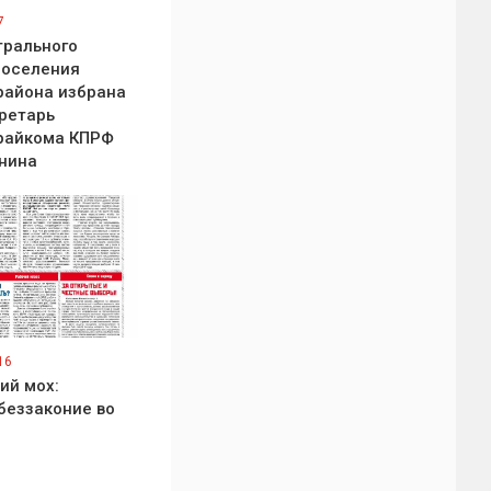
7
трального
поселения
района избрана
ретарь
райкома КПРФ
нина
16
ий мох:
беззаконие во