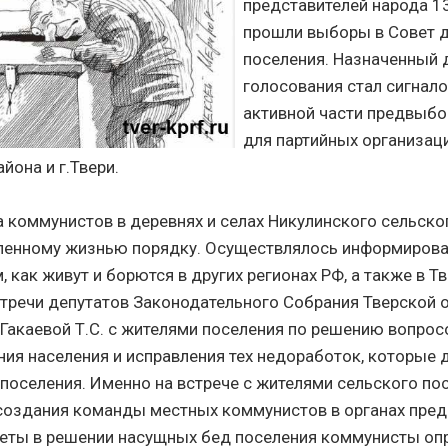
представителей народа 1
прошли выборы в Совет 
поселения. Назначенный 
голосования стал сигнал
активной части предвыб
для партийных организац
йона и г.Твери.
а коммунистов в деревнях и селах Никулинского сельско
ленному жизнью порядку. Осуществлялось информирова
, как живут и борются в других регионах РФ, а также в Т
тречи депутатов Законодательного Собрания Тверской 
 Гакаевой Т.С. с жителями поселения по решению вопрос
ия населения и исправления тех недоработок, которые 
поселения. Именно на встрече с жителями сельского по
создания команды местных коммунистов в органах пред
теты в решении насущных бед поселения коммунисты оп