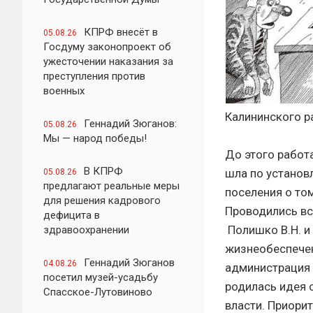
КПРФ внесёт в
05.08.26
Госдуму законопроект об
ужесточении наказания за
преступления против
военных
Калининского ра
Геннадий Зюганов:
05.08.26
Мы — народ победы!
До этого работ
В КПРФ
шла по установ
05.08.26
предлагают реальные меры
поселения о том
для решения кадрового
Проводились вс
дефицита в
Полишко В.Н. и
здравоохранении
жизнеобеспечен
Геннадий Зюганов
04.08.26
администрация 
посетил музей-усадьбу
родилась идея 
Спасское-Лутовиново
власти. Приори