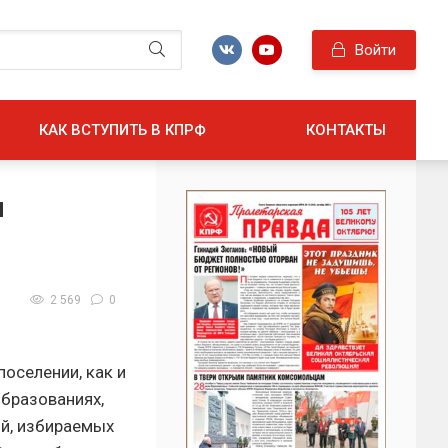
Войти
КАК ВСТУПИТЬ В КПРФ
КОНТАКТЫ
м
2 569
0
оселении, как и
образованиях,
ий, избираемых