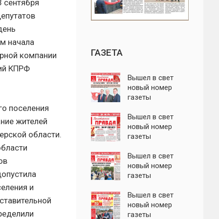
3 сентября
депутатов
день
ом начала
ГАЗЕТА
орной компании
ий КПРФ
Вышел в свет
новый номер
газеты
"Пролетарская
го поселения
правда"
Вышел в свет
ние жителей
новый номер
верской области.
газеты
"Пролетарская
области
правда"
Вышел в свет
ов
новый номер
допустила
газеты
"Пролетарская
селения и
правда"
Вышел в свет
ставительной
новый номер
ределили
газеты