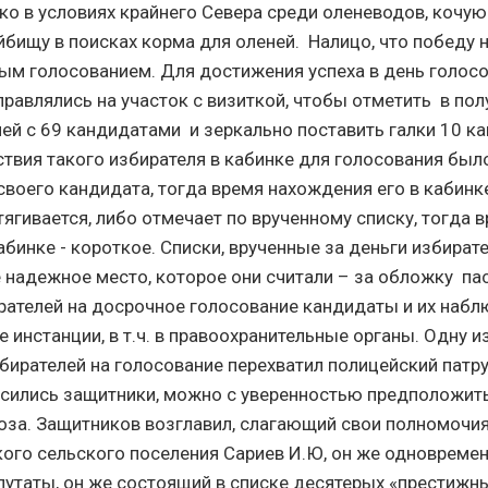
о в условиях крайнего Севера среди оленеводов, кочую
йбищу в поисках корма для оленей. Налицо, что победу 
ым голосованием. Для достижения успеха в день голос
равлялись на участок с визиткой, чтобы отметить в по
ей с 69 кандидатами и зеркально поставить галки 10 к
ствия такого избирателя в кабинке для голосования было
своего кандидата, тогда время нахождения его в кабинк
ягивается, либо отмечает по врученному списку, тогда 
бинке - короткое. Списки, врученные за деньги избират
е надежное место, которое они считали – за обложку па
рателей на досрочное голосование кандидаты и их наб
 инстанции, в т.ч. в правоохранительные органы. Одну и
бирателей на голосование перехватил полицейский патру
сились защитники, можно с уверенностью предположить,
оза. Защитников возглавил, слагающий свои полномочи
кого сельского поселения Сариев И.Ю, он же одновремен
утаты, он же состоящий в списке десятерых «престижн