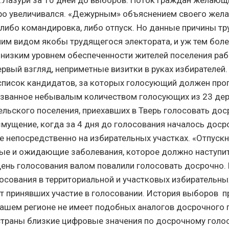
 р.Лазури за 10 дней до выборов. Поток граждан желающ
о увеличивался. «Дежурным» объяснением своего жела
либо командировка, либо отпуск. Но данные причины т
ним видом якобы трудящегося электората, и уж тем боле
изким уровнем обеспеченности жителей поселения раб
ервый взгляд, неприметные визитки в руках избирателей.
список кандидатов, за которых голосующий должен про
званное небывалым количеством голосующих из 23 дер
ельского поселения, приехавших в Тверь голосовать дос
змущение, когда за 4 дня до голосования началось доср
е непосредственно на избирательных участках. «Отпускн
е и ожидающие заболевания, которое должно наступит
 день голосования валом повалили голосовать досрочно.
осования в территориальной и участковых избирательны
от принявших участие в голосовании. История выборов
нашем регионе не имеет подобных аналогов досрочного 
страны близкие цифровые значения по досрочному гол