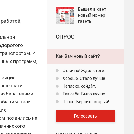
"Пролетарская
правда"
Вышел в свет
новый номер
 работой,
газеты
"Пролетарская
правда"
ОПРОС
альной
едорогого
 транспортом. И
Как Вам новый сайт?
онных программ,
Отлично! Ждал этого.
озиция,
Хорошо. Стало лучше.
рвые шаги
Неплохо, сойдёт.
 избирателями.
Так себе. Было лучше.
обиться цели
Плохо. Верните старый!
ких
Голосовать
ом появились на
лининского