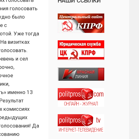
их голосовать
НАШИ ССЫЛКИ
ния голосовать
рудно было
е с
отой. Уже тогда
 На визитках
голосовать.
евень и сел
рочно,
очное
ики,
ь» именно 13
 Результат
х комиссиях
 предыдущих
голосования! Да
осованию