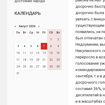
района на наб.
достояние народа
досрочно быстр
досрочно была 
КАЛЕНДАРЬ
увязать с внеш
существующим н
«
Август 2026 »
появились, на п
Пн
Вт
Ср
Чт
Пт
Сб
Вс
был отпечатан 
1
2
Недоумение, вы
3
4
5
6
7
8
9
Никулинского с
10
11
12
13
14
15
16
переросло в во
17
18
19
20
21
22
23
голосование уж
24
25
26
27
28
29
30
командированны
31
сентября, т.е в
досрочного гол
составил 36%, 
десятилетий в 
и в масштабах 