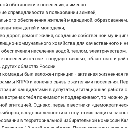
еальной обстановки в поселении, а именно:
ие справедливости в пользовании землей;
ального обеспечения жителей медициной, образованием,
развитием детей и молодежи;
тво дорог, ремонт жилья, создание собственной муницип
лищно-коммунального хозяйства для качественного и н
 обеспечения населения водой, теплом, электричеством,
ие поселения за счет государственных, областных и рай
в других областях России.
 команды был заложен принцип - активная жизненная п
раммы КПРФ и конечно связь с жителями поселения. Пе
страция кандидатами в депутаты, агитационная работа с
 на встречах тебя понимают и поддерживают, то можно д
вной агитацией. Однако, первые вестники «демократичес
выборов, вседозволенности и отсутствия защиты закон
совании в территориальной избирательной комиссии Ка