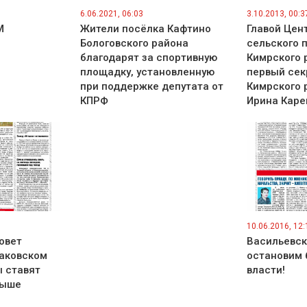
6.06.2021, 06:03
3.10.2013, 00:3
М
Жители посёлка Кафтино
Главой Цен
Бологовского района
сельского 
благодарят за спортивную
Кимрского 
площадку, установленную
первый сек
при поддержке депутата от
Кимрского 
КПРФ
Ирина Каре
10.06.2016, 12:
овет
Васильевск
наковском
остановим 
ы ставят
власти!
выше