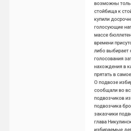
возможны тольк
стойбища к сто
купили досрочн
голосующие нап
массе бюллетен
времени присут
либо выбирает 
голосования зат
нахождения в ка
прятать в само
О подвозе изби
сообщали во все
подвозчиков из
подвозчика бро
заказчики подв
глава Никулинс
избираемые деп