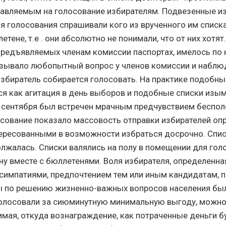
авляемым на голосование избирателям. Подвезенные и
я голосования спрашивали кого из врученного им списк
етене, т.е . они абсолютно не понимали, что от них хотят
 предъявляемых членам комиссии паспортах, имелось по
ызывало любопытный вопрос у членов комиссии и наблю
избиратель собирается голосовать. На практике подобны
я как агитация в день выборов и подобные списки изы
 сентября был встречен мрачным предчувствием бесполез
сование показало массовость отправки избирателей о
тересованными в возможности избраться досрочно. Спи
лжалась. Списки валялись на полу в помещении для гол
ну вместе с бюллетенями. Воля избирателя, определенна
симпатиями, предпочтением тем или иным кандидатам,
ы по решению жизненно-важных вопросов населения бы
олосовали за сиюминутную минимальную выгоду, можно
нимая, откуда вознаграждение, как потраченные деньги б