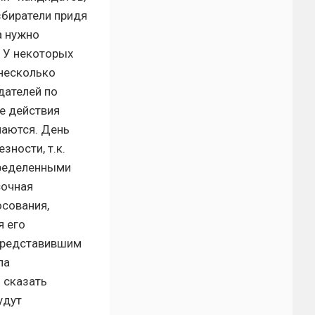
збиратели придя
а нужно
. У некоторых
 несколько
дателей по
е действия
маются. День
ности, т.к.
пределенными
сочная
осования,
я его
 представившим
ла
 сказать
удут