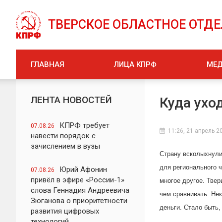
ТВЕРСКОЕ ОБЛАСТНОЕ ОТД
ГЛАВНАЯ
ЛИЦА КПРФ
МЕ
ЛЕНТА НОВОСТЕЙ
Куда ухо
КПРФ требует
07.08.26
11:26, 21 апрель 2
навести порядок с
зачислением в вузы
Страну всколыхнули
для регионального 
Юрий Афонин
07.08.26
привёл в эфире «России-1»
многое другое. Твер
слова Геннадия Андреевича
чем сравнивать. Нек
Зюганова о приоритетности
деньги. Стало быть,
развития цифровых
технологий