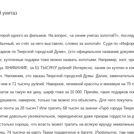
й унитаз
герой одного из фильмов. На вопрос, «а зачем унитаз золотой?», после
обычный, но счёт за него выставлю, словно за золотой». Судя по «Инфо
арков по Тверской городской Думе», (это официальное название докумен
е, купленные подарки тоже можно назвать золотыми. Например, зонт, пр
да. ВНИМАНИЕ, за 51 ТЫСЯЧУ рублей! Интересно, зачем он куплен и ко
яч. Напомним, это заказы Тверской городской Думы. Далее, замечательн
 чем в 71 тысячу рублей
. Наверное, неземной красоты и минимум на 70 п
платок за такую же цену, шарф тоже за 10 000. Причём, таких подарков п
 дешевле, наверное, только так можно это объяснить. Для чего покупать
 почти за 28 тысяч? Или тратить 68 тысяч за значки «Герб города Твери
ятие довольно увлекательное, периодически даже призрак гордости за 
столько хорошо, что власть может тратить на всякую ерунду немаленьк
ец, 74 тысячи
за карту Твери подарочную в багете.
(Любопытно, там нав