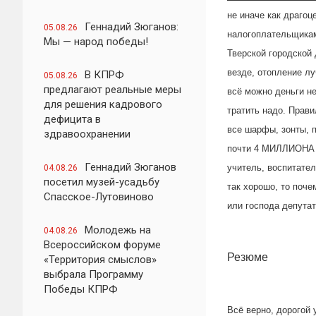
не иначе как драго
Геннадий Зюганов:
05.08.26
налогоплательщикам
Мы — народ победы!
Тверской городской 
везде, отопление л
В КПРФ
05.08.26
предлагают реальные меры
всё можно деньги не
для решения кадрового
тратить надо. Прав
дефицита в
все шарфы, зонты, 
здравоохранении
почти 4 МИЛЛИОНА р
Геннадий Зюганов
учитель, воспитате
04.08.26
посетил музей-усадьбу
так хорошо, то поче
Спасское-Лутовиново
или господа депутат
Молодежь на
04.08.26
Всероссийском форуме
Резюме
«Территория смыслов»
выбрала Программу
Победы КПРФ
Всё верно, дорогой 