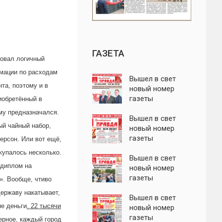
ГАЗЕТА
довал логичный
рмации по расходам
Вышел в свет
та, поэтому и в
новый номер
газеты
иобретённый в
"Пролетарская
му предназначался.
правда"
Вышел в свет
ый чайный набор,
новый номер
газеты
ерсон. Или вот ещё,
"Пролетарская
окупалось несколько.
правда"
Вышел в свет
 диплом на
новый номер
газеты
». Вообще, чтиво
"Пролетарская
державу накатывает,
правда"
Вышел в свет
ие деньги
. 22 тысячи
новый номер
газеты
ерное, каждый город