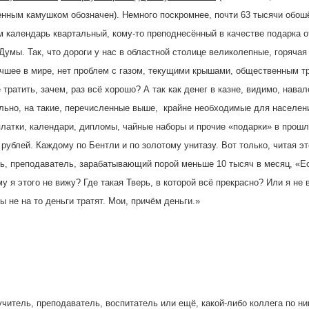
ценным камушком обозначен). Немного поскромнее, почти 63 тысячи обош
 календарь квартальный, кому-то преподнесённый в качестве подарка о
Думы. Так, что дороги у нас в областной столице великолепные, горячая
учшее в мире, нет проблем с газом, текущими крышами, общественным т
 тратить, зачем, раз всё хорошо? А так как денег в казне, видимо, навал
ильно, на такие, перечисленные выше, крайне необходимые для населен
платки, календари, дипломы, чайные наборы и прочие «подарки» в прошл
ублей. Каждому по Бентли и по золотому унитазу. Вот только, читая эт
ль, преподаватель, зарабатывающий порой меньше 10 тысяч в месяц, «Ес
му я этого не вижу? Где такая Тверь, в которой всё прекрасно? Или я не 
ы не на то деньги тратят. Мои, причём деньги.»
учитель, преподаватель, воспитатель или ещё, какой-либо коллега по н