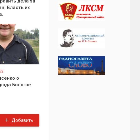
равить дела за
н. Власть их
а.
52
сенко о
рода Бологое
Добавить