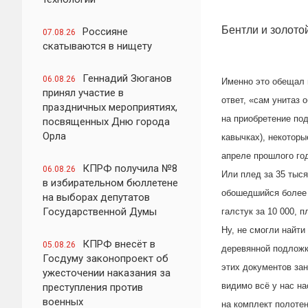
Бентли и золото
Россияне
07.08.26
скатываются в нищету
Геннадий Зюганов
06.08.26
Именно это обещал 
принял участие в
ответ, «сам унитаз 
праздничных мероприятиях,
на приобретение под
посвященных Дню города
Орла
кавычках), некоторы
апреле прошлого го
КПРФ получила №8
06.08.26
Или плед за 35 тыс
в избирательном бюллетене
обошедшийся
более
на выборах депутатов
Государственной Думы
галстук за 10 000, 
Ну, не смогли найти
КПРФ внесёт в
05.08.26
деревянной подложке
Госдуму законопроект об
этих документов зан
ужесточении наказания за
видимо всё у нас на
преступления против
военных
на комплект полотен