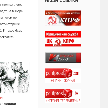
НАШИ ССЫЛКИ
е твои коллеги,
ходят на выборы
вы потом не
мости старшие
ё. И такое будет
прекратить.
33
епловики