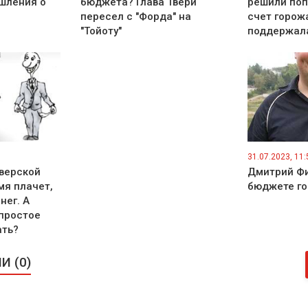
шления о
бюджета? Глава Твери
решили поп
пересел с "Форда" на
счет горожа
"Тойоту"
поддержал
31.07.2023, 11:
Тверской
Дмитрий Фи
мя плачет,
бюджете го
нег. А
 простое
ать?
 (0)