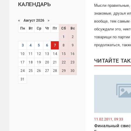
КАЛЕНДАРЬ
Мысли правильные, т
знакомые, друзья ил
«
Август 2026 »
вообще, тем самым ф
Пн
Вт
Ср
Чт
Пт
Сб
Вс
обсуждали это, никт
1
2
товарищи по партии 
продолжаться, также
3
4
5
6
7
8
9
10
11
12
13
14
15
16
ЧИТАЙТЕ ТА
17
18
19
20
21
22
23
24
25
26
27
28
29
30
31
11.02.2011, 09:33
Финальный свис