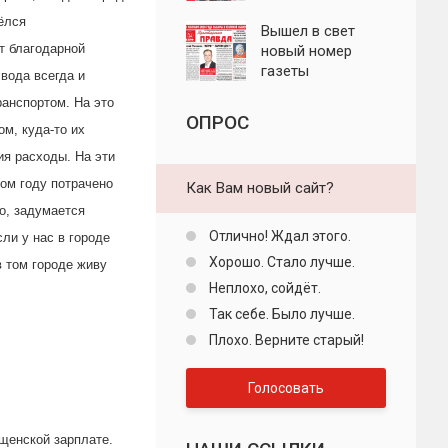
"Пролетарская
ёлся
правда"
Вышел в свет
т благодарной
новый номер
газеты
 вода всегда и
"Пролетарская
ранспортом. На это
правда"
ОПРОС
ом, куда-то их
ия расходы. На эти
ом году потрачено
Как Вам новый сайт?
о, задумается
Отлично! Ждал этого.
ли у нас в городе
Хорошо. Стало лучше.
в том городе живу
Неплохо, сойдёт.
Так себе. Было лучше.
Плохо. Верните старый!
Голосовать
ищенской зарплате.