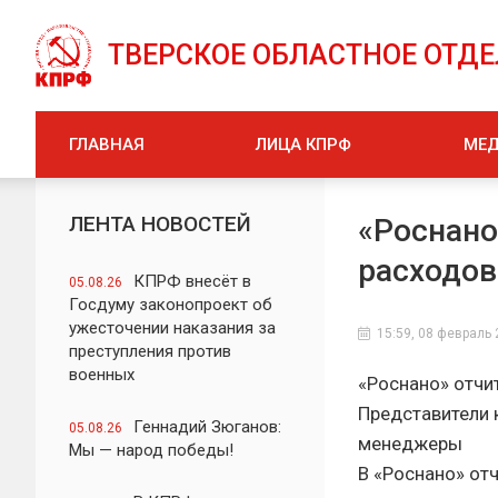
ТВЕРСКОЕ ОБЛАСТНОЕ ОТД
ГЛАВНАЯ
ЛИЦА КПРФ
МЕ
ЛЕНТА НОВОСТЕЙ
«Роснано
расходов
КПРФ внесёт в
05.08.26
Госдуму законопроект об
ужесточении наказания за
15:59, 08 февраль
преступления против
военных
«Роснано» отчи
Представители 
Геннадий Зюганов:
05.08.26
менеджеры
Мы — народ победы!
В «Роснано» от