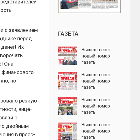
представителей
мость
и с заявлением
ГАЗЕТА
азднике перед
 денег! Их
Вышел в свет
 ворочать
новый номер
газеты
ю! Она
"Пролетарская
о финансового
правда"
Вышел в свет
нно, но
новый номер
газеты
"Пролетарская
правда"
Вышел в свет
ировало резкую
новый номер
тности, вице-
газеты
связи с
"Пролетарская
правда"
Вышел в свет
 по двойным
новый номер
чения в пресс-
газеты