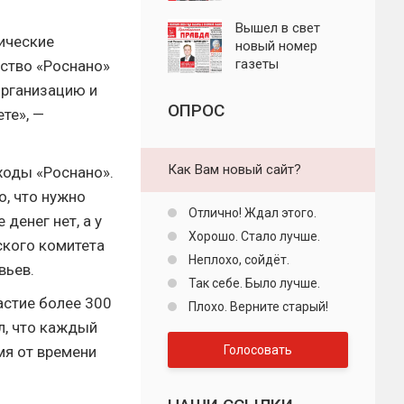
"Пролетарская
правда"
Вышел в свет
тические
новый номер
газеты
дство «Роснано»
"Пролетарская
организацию и
правда"
ОПРОС
те», —
Как Вам новый сайт?
ходы «Роснано».
, что нужно
Отлично! Ждал этого.
денег нет, а у
Хорошо. Стало лучше.
ского комитета
Неплохо, сойдёт.
вьев.
Так себе. Было лучше.
астие более 300
Плохо. Верните старый!
л, что каждый
мя от времени
Голосовать