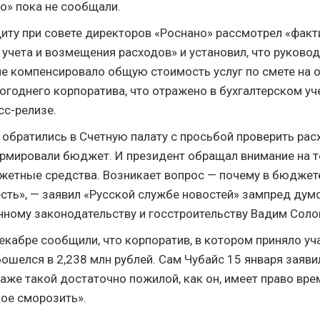
о» пока не сообщали.
диту при совете директоров «Роснано» рассмотрел «фак
 учета и возмещения расходов» и установил, что руково
е компенсировало общую стоимость услуг по смете на 
огоднего корпоратива, что отражено в бухгалтерском уче
сс-релизе.
 обратились в Счетную палату с просьбой проверить рас
мировали бюджет. И президент обращал внимание на то
етные средства. Возникает вопрос — почему в бюджете 
есть», — заявил «Русской службе новостей» зампред дум
нному законодательству и госстроительству Вадим Соло
декабре сообщили, что корпоратив, в котором приняло уч
бошелся в 2,238 млн рублей.
Сам Чубайс 15 января заяви
даже такой достаточно пожилой, как он, имеет право вре
кое сморозить».