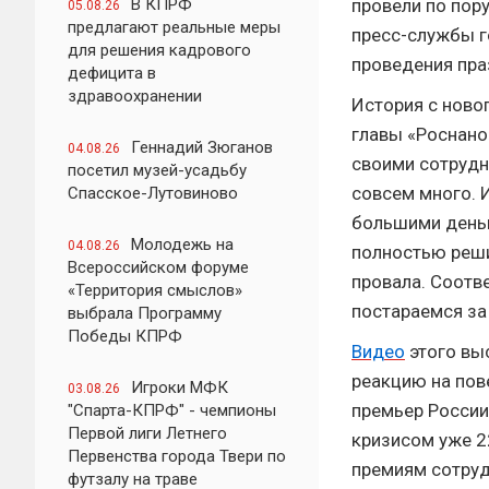
В КПРФ
провели по пор
05.08.26
предлагают реальные меры
пресс-службы г
для решения кадрового
проведения пра
дефицита в
здравоохранении
История с ново
главы «Роснано
Геннадий Зюганов
04.08.26
своими сотруд
посетил музей-усадьбу
совсем много. 
Спасское-Лутовиново
большими деньг
Молодежь на
04.08.26
полностью реши
Всероссийском форуме
провала. Соотве
«Территория смыслов»
постараемся за
выбрала Программу
Победы КПРФ
Видео
этого вы
реакцию на пов
Игроки МФК
03.08.26
премьер России
"Спарта-КПРФ" - чемпионы
Первой лиги Летнего
кризисом уже 2
Первенства города Твери по
премиям сотруд
футзалу на траве