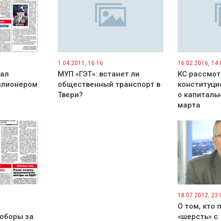
1.04.2011, 16:16
16.02.2016, 14:
тал
МУП «ГЭТ»: встанет ли
КС рассмот
ллионером
общественный транспорт в
конституци
Твери?
о капиталь
марта
18.07.2012, 23:
О том, кто 
оборы за
«шерсть» с