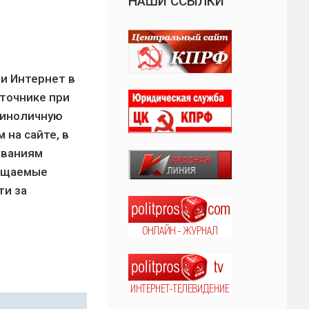
НАШИ ССЫЛКИ
м
и Интернет в
точнике при
диноличную
на сайте, в
ованиям
мещаемые
ти за