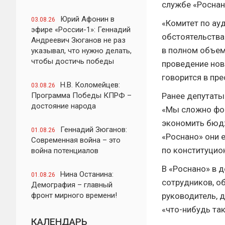
службе «Роснан
Юрий Афонин в
03.08.26
«Комитет по ау
эфире «России-1»: Геннадий
обстоятельства
Андреевич Зюганов не раз
в полном объем
указывал, что нужно делать,
чтобы достичь победы
проведение нов
говорится в пре
Н.В. Коломейцев:
03.08.26
Программа Победы КПРФ –
Ранее депутаты
достояние народа
«Мы сложно фор
экономить бюдж
Геннадий Зюганов:
01.08.26
«Роснано» они 
Современная война – это
по конституцио
война потенциалов
В «Роснано» в 
Нина Останина:
01.08.26
сотрудников, о
Демография – главный
фронт мирного времени!
руководитель, 
«что-нибудь та
КАЛЕНДАРЬ