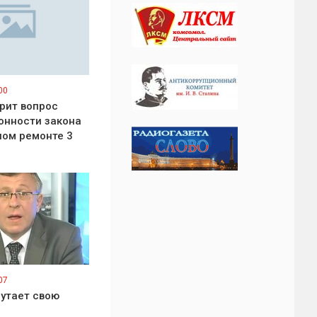
00
рит вопрос
онности закона
ном ремонте 3
07
путает свою