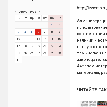
http://izvestia
«
Август 2026 »
Пн
Вт
Ср
Чт
Пт
Сб
Вс
Администрация
1
2
использование
3
4
5
6
7
8
9
соответствии 
10
11
12
13
14
15
16
наличии и воз
17
18
19
20
21
22
23
полную ответс
том числе: за
24
25
26
27
28
29
30
законодательс
31
Автором матер
материалы, ра
ЧИТАЙТЕ ТА