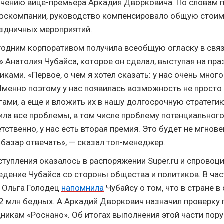
учению вице-премьера Аркадия Дворковича. По словам 
оскомпании, руководство компенсировало общую стои
здничных мероприятий.
годним корпоративом получила всеобщую огласку в связ
» Анатолия Чубайса, которое он сделал, выступая на пр
никами.
«Первое, о чем я хотел сказать: у нас очень много
Именно поэтому у нас появилась возможность не просто
ами, а еще и вложить их в нашу долгосрочную стратеги
ла все проблемы, в том числе проблему потенциальног
тственно, у нас есть вторая премия. Это будет не мгнове
 базар отвечать», — сказал топ-менеджер.
ступления оказалось в распоряжении
Super.ru
и спровоц
едение Чубайса со стороны общества и политиков. В час
 Ольга Голодец
напомнила
Чубайсу о том, что в стране в 
2 млн бедных. А Аркадий Дворкович назначил проверку
никам «Роснано».
Об итогах выполнения этой части пору