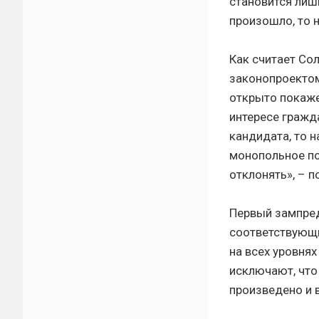
становится лишь
произошло, то 
Как считает Со
законопроектом
открыто покаже
интересе гражд
кандидата, то н
монопольное по
отклонять», – 
Первый зампред
соответствующи
на всех уровнях
исключают, что
произведено и 