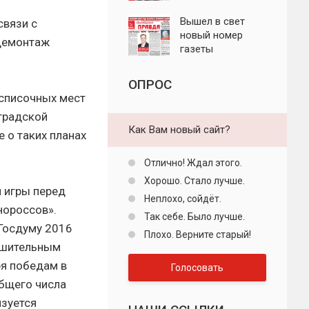
"Пролетарская
правда"
Вышел в свет
связи с
новый номер
 демонтаж
газеты
"Пролетарская
правда"
ОПРОС
о списочных мест
оградской
Как Вам новый сайт?
е о таких планах
Отлично! Ждал этого.
Хорошо. Стало лучше.
л игры перед
Неплохо, сойдёт.
нороссов».
Так себе. Было лучше.
Госдуму 2016
Плохо. Верните старый!
рушительным
ря победам в
Голосовать
общего числа
изуется