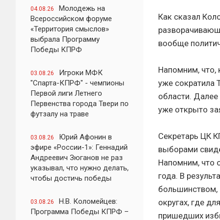
Молодежь на
04.08.26
Как сказал Кол
Всероссийском форуме
«Территория смыслов»
разворачивающе
выбрала Программу
вообще политич
Победы КПРФ
Напомним, что, 
Игроки МФК
03.08.26
уже сократила 
"Спарта-КПРФ" - чемпионы
Первой лиги Летнего
области. Далее 
Первенства города Твери по
уже открыто за
футзалу на траве
Секретарь ЦК К
Юрий Афонин в
03.08.26
эфире «России-1»: Геннадий
выборами свиде
Андреевич Зюганов не раз
Напомним, что
указывал, что нужно делать,
года. В результ
чтобы достичь победы
большинством, 
Н.В. Коломейцев:
округах, где дл
03.08.26
Программа Победы КПРФ –
пришедших изби