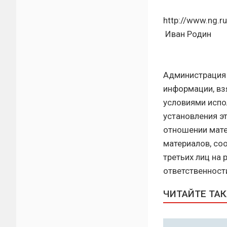
http://www.ng.r
Иван Родин
Администрация
информации, вз
условиями испо
установления э
отношении мате
материалов, со
третьих лиц на
ответственност
ЧИТАЙТЕ ТА