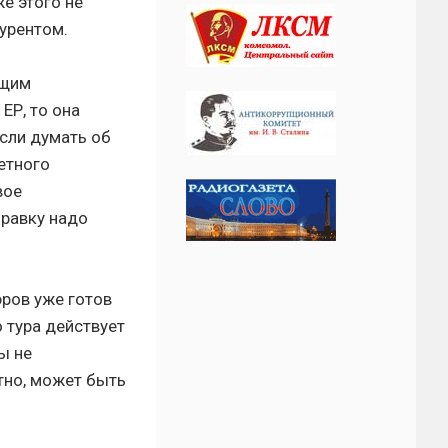
е этого не
урентом.
ющим
ЕР, то она
Если думать об
етного
вое
правку надо
эров уже готов
 тура действует
ы не
тно, может быть