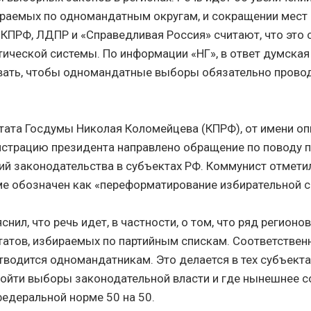
ираемых по одномандатным округам, и сокращении мест
. КПРФ, ЛДПР и «Справедливая Россия» считают, что это
ической системы. По информации «НГ», в ответ думская
ать, чтобы одномандатные выборы обязательно провод
тата Госдумы Николая Коломейцева (КПРФ), от имени о
истрацию президента направлено обращение по поводу
ий законодательства в субъектах РФ. Коммунист отметил
ме обозначен как «переформатирование избирательной 
нил, что речь идет, в частности, о том, что ряд регионо
атов, избираемых по партийным спискам. Соответствен
тводится одномандатникам. Это делается в тех субъектах
ойти выборы законодательной власти и где нынешнее 
федеральной норме 50 на 50.