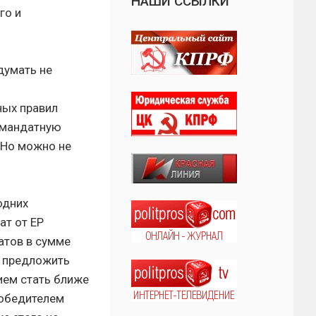
НАШИ ССЫЛКИ
го и
думать не
ных правил
номандатную
 Но можно не
одних
ат от ЕР
атов в сумме
т предложить
ием стать ближе
победителем