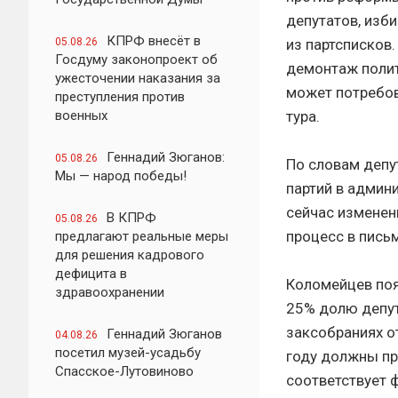
депутатов, изб
КПРФ внесёт в
05.08.26
из партсписков
Госдуму законопроект об
демонтаж полит
ужесточении наказания за
может потребов
преступления против
военных
тура.
Геннадий Зюганов:
05.08.26
По словам депу
Мы — народ победы!
партий в админ
сейчас изменен
В КПРФ
05.08.26
процесс в пись
предлагают реальные меры
для решения кадрового
дефицита в
Коломейцев пояс
здравоохранении
25% долю депут
заксобраниях о
Геннадий Зюганов
04.08.26
посетил музей-усадьбу
году должны пр
Спасское-Лутовиново
соответствует 