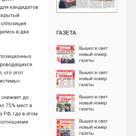
 для кандидатов
 скрытый
 оппозиция
ились в два
ГАЗЕТА
Вышел в свет
новый номер
ппозиционных
газеты
 проводящихся
"Пролетарская
, что этот
правда"
Вышел в свет
новый номер
системы».
газеты
"Пролетарская
в снижает до
правда"
Вышел в свет
новый номер
но 75% мест в
газеты
 РФ, где в этом
"Пролетарская
правда"
Вышел в свет
соотношение
новый номер
газеты