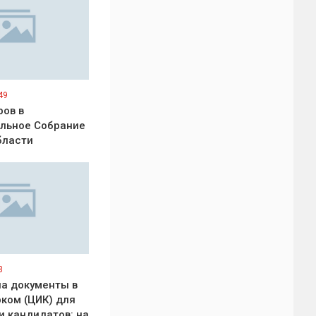
49
ров в
льное Собрание
бласти
3
а документы в
ком (ЦИК) для
и кандидатов: на