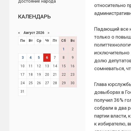
достояние народа
относительно пр
административн
КАЛЕНДАРЬ
Падающий все н
«
Август 2026 »
только о повыш
Пн
Вт
Ср
Чт
Пт
Сб
Вс
политтехнологи
1
2
исключительно 
3
4
5
6
7
8
9
долю депутатов
10
11
12
13
14
15
16
сомневаться, ч
17
18
19
20
21
22
23
24
25
26
27
28
29
30
Глава юрслужбы
довыборах в Гос
31
получил 36% го
собрали в два 
партии власти,
к избирателю, 