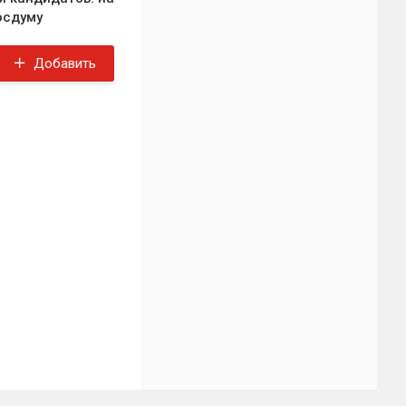
осдуму
Добавить