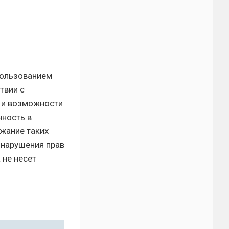
пользованием
твии с
и и возможности
нность в
ржание таких
 нарушения прав
 не несет