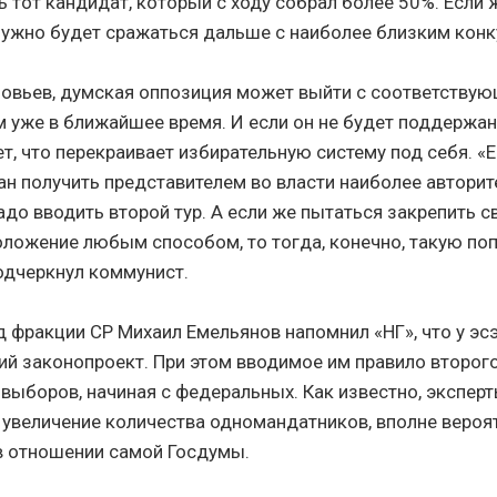
 тот кандидат, который с ходу собрал более 50%. Если ж
нужно будет сражаться дальше с наиболее близким конк
ловьев, думская оппозиция может выйти с соответству
 уже в ближайшее время. И если он не будет поддержан 
т, что перекраивает избирательную систему под себя. «
ан получить представителем во власти наиболее авторит
адо вводить второй тур. А если же пытаться закрепить с
ложение любым способом, то тогда, конечно, такую по
подчеркнул коммунист.
 фракции СР Михаил Емельянов напомнил «НГ», что у эс
й законопроект. При этом вводимое им правило второго
 выборов, начиная с федеральных. Как известно, эксперт
 увеличение количества одномандатников, вполне вероя
в отношении самой Госдумы.