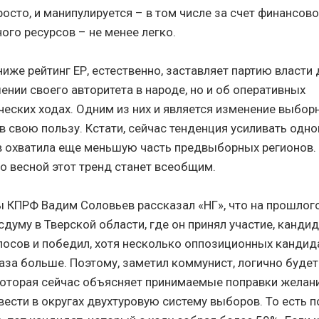
осто, и манипулируется – в том числе за счет финансово
ого ресурсов – не менее легко.
иже рейтинг ЕР, естественно, заставляет партию власти 
ении своего авторитета в народе, но и об оперативных
ческих ходах. Одним из них и является изменение выбор
в свою пользу. Кстати, сейчас тенденция усиливать од
 охватила еще меньшую часть предвыборных регионов.
то весной этот тренд станет всеобщим.
 КПРФ Вадим Соловьев рассказал «НГ», что на прошлог
думу в Тверской области, где он принял участие, кандид
лосов и победил, хотя несколько оппозиционных кандид
раза больше. Поэтому, заметил коммунист, логично буде
 которая сейчас объясняет принимаемые поправки желан
ввести в округах двухтуровую систему выборов. То есть 