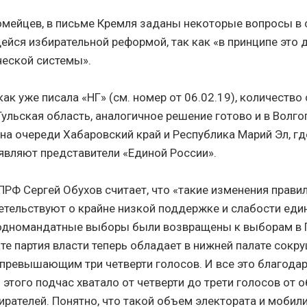
омейцев, в письме Кремля заданы некоторые вопросы в 
йся избирательной реформой, так как «в принципе это
еской системы».
как уже писала «НГ» (см. номер от 06.02.19), количеств
Тульская область, аналогичное решение готово и в Волг
на очереди Хабаровский край и Республика Марий Эл, гд
являют представители «Единой России».
ПРФ Сергей Обухов считает, что «такие изменения прави
тельствуют о крайне низкой поддержке и слабости еди
 одномандатные выборы были возвращены к выборам в 
ате партия власти теперь обладает в нижней палате сок
превышающим три четверти голосов. И все это благода
я этого подчас хватало от четверти до трети голосов от 
рателей. Понятно, что такой объем электората и мобил