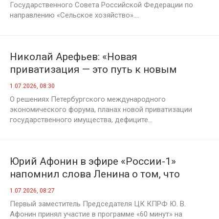
Государственного Совета Российской Федерации по
направлению «Сельское хозяйство»....
Николай Арефьев: «Новая
приватизация — это путь к новым
потерям!»
1.07.2026, 08:30
О решениях Петербургского международного
экономического форума, планах новой приватизации
государственного имущества, дефиците...
Юрий Афонин в эфире «России-1»
напомнил слова Ленина о том, что
свободная Украина невозможна без
1.07.2026, 08:27
единства великорусских и украинских
Первый заместитель Председателя ЦК КПРФ Ю. В.
пролетариев
Афонин принял участие в программе «60 минут» на