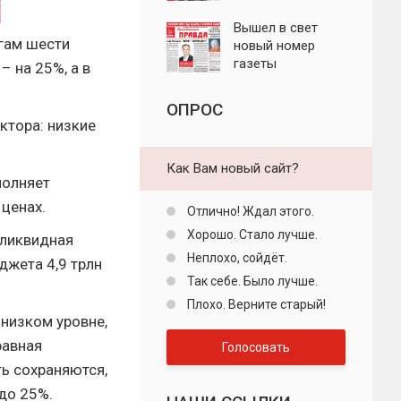
"Пролетарская
правда"
Вышел в свет
гам шести
новый номер
газеты
 на 25%, а в
"Пролетарская
правда"
ОПРОС
ктора: низкие
Как Вам новый сайт?
полняет
 ценах.
Отлично! Ждал этого.
Хорошо. Стало лучше.
 ликвидная
Неплохо, сойдёт.
джета 4,9 трлн
Так себе. Было лучше.
Плохо. Верните старый!
 низком уровне,
равная
Голосовать
ь сохраняются,
до 25%.