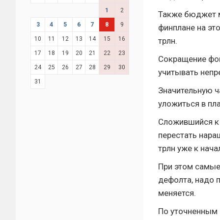
1
2
Также бюджет м
3
4
5
6
7
8
9
финплане на это
10
11
12
13
14
15
16
трлн.
17
18
19
20
21
22
23
Сокращение фон
24
25
26
27
28
29
30
учитывать непр
31
Значительную ч
уложиться в пл
Сложившийся к 
перестать наращ
трлн уже к нача
При этом самые
дефолта, надо п
меняется.
По уточненным 