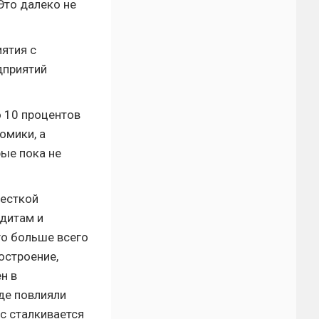
Это далеко не
ятия с
дприятий
о 10 процентов
омики, а
рые пока не
жесткой
едитам и
го больше всего
остроение,
н в
где повлияли
с сталкивается