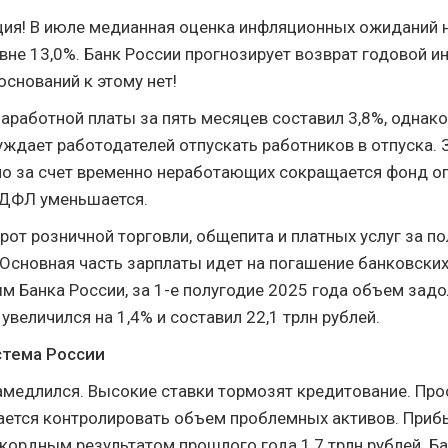
ия! В июле медианная оценка инфляционных ожиданий н
вне 13,0%. Банк России прогнозирует возврат годовой и
оснований к этому нет!
заработной платы за пять месяцев составил 3,8%, однак
ждает работодателей отпускать работников в отпуска. 
но за счет временно неработающих сокращается фонд о
НДФЛ уменьшается.
от розничной торговли, общепита и платных услуг за п
. Основная часть зарплаты идет на погашение банковских
м Банка России, за 1-е полугодие 2025 года объем зад
увеличился на 1,4% и составил 22,1 трлн рублей.
стема России
амедлился. Высокие ставки тормозят кредитование. Прос
ается контролировать объем проблемных активов. Приб
екордным результатом прошлого года 1,7 трлн рублей. Б