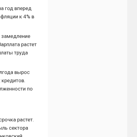
а год вперед
нфляции к 4% в
о замедление
Зарплата растет
платы труда
олгода вырос
 кредитов.
олженности по
рочка растет.
ыль сектора
анковский