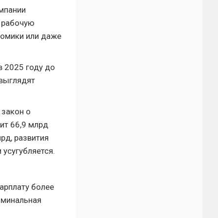
омпании
ю рабочую
номики или даже
 2025 году до
 выглядят
 закон о
ит 66,9 млрд
рд, развития
 усугубляется.
арплату более
оминальная