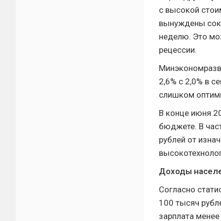
с высокой стои
вынуждены сокр
неделю. Это мо
рецессии.
Минэкономразви
2,6% с 2,0% в с
слишком оптими
В конце июня 2
бюджете. В час
рублей от изна
высокотехнолог
Доходы населе
Согласно стати
100 тысяч рубл
зарплата менее 