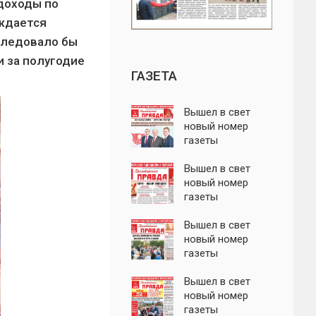
доходы по
уждается
Следовало бы
и за полугодие
ГАЗЕТА
Вышел в свет
новый номер
газеты
"Пролетарская
правда"
Вышел в свет
новый номер
газеты
"Пролетарская
правда"
Вышел в свет
новый номер
газеты
"Пролетарская
правда"
Вышел в свет
новый номер
газеты