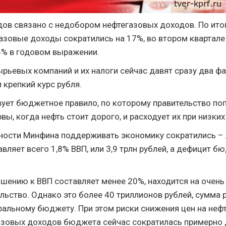
ов связано с недобором нефтегазовых доходов. По ито
азовые доходы сократились на 17%, во втором квартале –
4% в годовом выражении.
ырьевых компаний и их налоги сейчас давят сразу два фа
 крепкий курс рубля.
вует бюджетное правило, по которому правительство по
ы, когда нефть стоит дорого, и расходует их при низких
ости Минфина поддерживать экономику сократились –
вляет всего 1,8% ВВП, или 3,9 трлн рублей, а дефицит бю
ошению к ВВП составляет менее 20%, находится на очень
льство. Однако это более 40 триллионов рублей, сумма 
альному бюджету. При этом риски снижения цен на нефт
азовых доходов бюджета сейчас сократилась примерно 