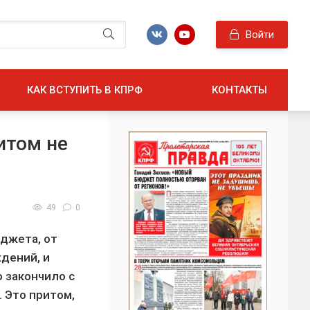
Войти
КАК ВСТУПИТЬ В КПРФ
КОНТАКТЫ
итом не
49
0
джета, от
ждений, и
 закончило с
 Это притом,