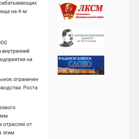
обрабатывающих
 еще на 4-м
000
а внутренний
едприятия на
рынок ограничен
водства. Роста
лового
ием
в отраслях от
з этим