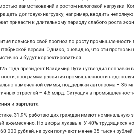
мостью заимствований и ростом налоговой нагрузки. К
ащать долговую нагрузку, например, вводить неполну
жет привести к длительному периоду слабого роста эко
тия повысило свой прогноз по росту промышленности в
ентябрьской версии. Однако, очевидно, что эти прогнозы
стично и будут корректироваться.
025 года президент Владимир Путин утвердил поправки в
тности, программа развития промышленности недополуч
чально намеченной суммы, поддержки автопрома – 35 мл
ичных отраслей – 4,6 млрд. Ситуация в промышленности
ния и зарплата
стике, 31,9% работающих граждан имеют номинальную з
ей ежемесячно. Но цифры лукавые! У 40% трудящихся н
60 000 рублей, на руки получают менее 35 тысяч рублей.