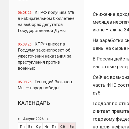
КПРФ получила №8
06.08.26
Снижение доход
в избирательном бюллетене
месяцев нефтег
на выборах депутатов
июне – аж на 3
Государственной Думы
На заработки с
КПРФ внесёт в
05.08.26
цены на сырье и
Госдуму законопроект об
ужесточении наказания за
В России дейст
преступления против
валютные резерв
военных
Сейчас возможн
Геннадий Зюганов:
05.08.26
часть ФНБ соста
Мы — народ победы!
руб.
КАЛЕНДАРЬ
Госдолг по отн
считает правите
годовому федер
«
Август 2026 »
но доля нефтег
Пн
Вт
Ср
Чт
Пт
Сб
Вс