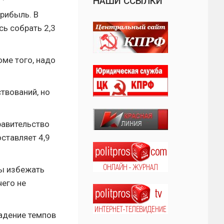
НАШИ ССЫЛКИ
рибыль. В
сь собрать 2,3
ме того, надо
твований, но
равительство
оставляет 4,9
бы избежать
чего не
падение темпов