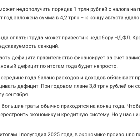
ожет недополучить порядка 1 трлн рублей с налога на п
т год заложена сумма в 4,2 трлн – к концу августа удало
да оплаты труда может привести к недобору НДФЛ. Кро
едсказуемость санкций.
асть дефицита правительство финансирует за счет заимс
ановый дефицит по итогам года будет непросто.
середине года баланс расходов и доходов обязывает п
ивать дефицит. При годовом плане 3,8 трлн рублей он с
лу сентября.
 большие траты обычно приходятся на конец года. Что
ерестроить экономику и кредитную систему. Но у нас ни
итогам I полугодия 2025 года, в экономике произошло 