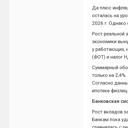
Да плюс инфляц
осталась на уро
2026 г. Однако 
Рост реальной 
экономики выну
у работающих, 
(ФОТ) и налог 
Суммарный обор
только на 2,4%
Согласно данны
ипотеке физлиц 
Банковская си
Рост вкладов з
Банкам пока уд
сравнялась с р