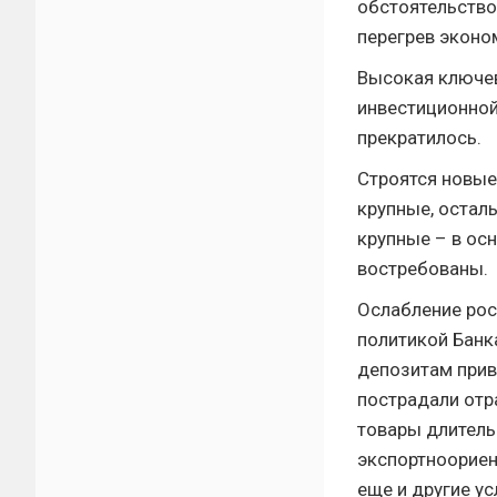
обстоятельство
перегрев эконо
Высокая ключев
инвестиционной
прекратилось.
Строятся новые 
крупные, осталь
крупные – в ос
востребованы.
Ослабление рос
политикой Банк
депозитам прив
пострадали отр
товары длитель
экспортноориен
еще и другие у