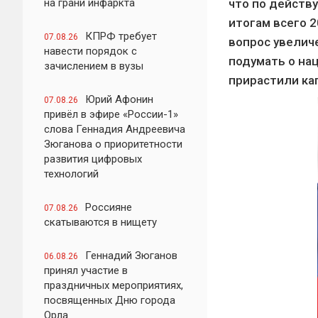
на грани инфаркта
что по действ
итогам всего 2
КПРФ требует
07.08.26
вопрос увелич
навести порядок с
подумать о на
зачислением в вузы
прирастили кап
Юрий Афонин
07.08.26
привёл в эфире «России-1»
слова Геннадия Андреевича
Зюганова о приоритетности
развития цифровых
технологий
Россияне
07.08.26
скатываются в нищету
Геннадий Зюганов
06.08.26
принял участие в
праздничных мероприятиях,
посвященных Дню города
Орла