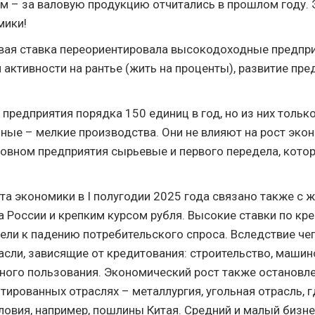
м – за валовую продукцию отчитались в прошлом году. 
мики!
ая ставка переориентировала высокодоходные предпри
 активности на рантье (жить на проценты), развитие пре
предприятия порядка 150 единиц в год, но из них тольк
ные – мелкие производства. Они не влияют на рост экон
новном предприятия сырьевые и первого передела, кото
та экономики в I полугодии 2025 года связано также с 
а России и крепким курсом рубля. Высокие ставки по кр
ели к падению потребительского спроса. Вследствие че
асли, зависящие от кредитования: строительство, машин
ного пользования. Экономический рост также остановле
тированных отраслях – металлургия, угольная отрасль, 
словия, например, пошлины Китая. Средний и малый бизне