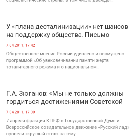
социалистические страны, в том числе дважды...
У «плана десталинизации» нет шансов
на поддержку общества. Письмо
Председателя ЦК КПРФ Г.А. Зюганова
7.04.2011, 17:42
Президенту Российской Федерации
Общественное мнение России удивлено и возмущено
Д.А. Медведеву
программой «Об увековечивании памяти жертв
тоталитарного режима и о национальном...
Г.А. Зюганов: «Мы не только должны
гордиться достижениями Советской
страны, но и учиться у той эпохи»
7.04.2011, 17:39
7 апреля фракция КПРФ в Государственной Думе и
Всероссийское созидательное движение «Русский лад»
провели «круглый стол» на тему:...