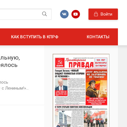
Войти
КАК ВСТУПИТЬ В КПРФ
КОНТАКТЫ
ильную,
оялось
е «В
лось
с Лениным!»...