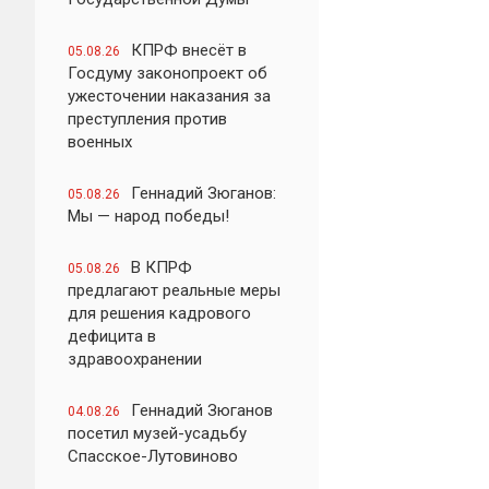
КПРФ внесёт в
05.08.26
Госдуму законопроект об
ужесточении наказания за
преступления против
военных
Геннадий Зюганов:
05.08.26
Мы — народ победы!
В КПРФ
05.08.26
предлагают реальные меры
для решения кадрового
дефицита в
здравоохранении
Геннадий Зюганов
04.08.26
посетил музей-усадьбу
Спасское-Лутовиново