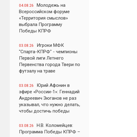
Молодежь на
04.08.26
Всероссийском форуме
«Территория смыслов»
выбрала Программу
Победы КПРФ
Игроки МФК
03.08.26
"Спарта-КПРФ" - чемпионы
Первой лиги Летнего
Первенства города Твери по
футзалу на траве
Юрий Афонин в
03.08.26
эфире «России-1»: Геннадий
Андреевич Зюганов не раз
указывал, что нужно делать,
чтобы достичь победы
Н.В. Коломейцев:
03.08.26
Программа Победы КПРФ –