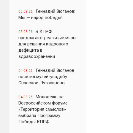
Геннадий Зюганов:
05.08.26
Мы — народ победы!
В КПРФ
05.08.26
предлагают реальные меры
для решения кадрового
дефицита в
здравоохранении
Геннадий Зюганов
04.08.26
посетил музей-усадьбу
Спасское-Лутовиново
Молодежь на
04.08.26
Всероссийском форуме
«Территория смыслов»
выбрала Программу
Победы КПРФ