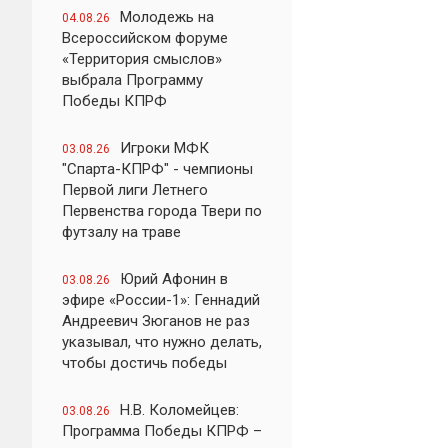
Молодежь на
04.08.26
Всероссийском форуме
«Территория смыслов»
выбрала Программу
Победы КПРФ
Игроки МФК
03.08.26
"Спарта-КПРФ" - чемпионы
Первой лиги Летнего
Первенства города Твери по
футзалу на траве
Юрий Афонин в
03.08.26
эфире «России-1»: Геннадий
Андреевич Зюганов не раз
указывал, что нужно делать,
чтобы достичь победы
Н.В. Коломейцев:
03.08.26
Программа Победы КПРФ –