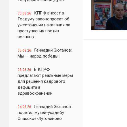
КПРФ внесёт в
05.08.26
Госдуму законопроект об
ужесточении наказания за
преступления против
военных
Геннадий Зюганов:
05.08.26
Мы — народ победы!
В КПРФ
05.08.26
предлагают реальные меры
для решения кадрового
дефицита в
здравоохранении
Геннадий Зюганов
04.08.26
посетил музей-усадьбу
Спасское-Лутовиново