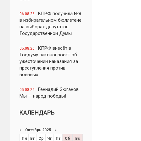
КПРФ получила №8
06.08.26
в избирательном бюллетене
на выборах депутатов
Государственной Думы
КПРФ внесёт в
05.08.26
Госдуму законопроект об
ужесточении наказания за
преступления против
военных
Геннадий Зюганов:
05.08.26
Мы — народ победы!
КАЛЕНДАРЬ
«
Октябрь 2025
»
Пн
Вт
Ср
Чт
Пт
Сб
Вс