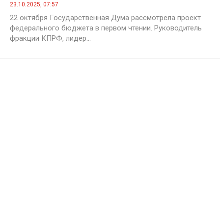
Председателя ЦК КПРФ Г.А. Зюганова
23.10.2025, 07:57
22 октября Государственная Дума рассмотрела проект
федерального бюджета в первом чтении. Руководитель
фракции КПРФ, лидер...