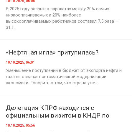
10.10.2025, 06:06
В 2025 году разрыв в зарплатах между 20% самых
низкооплачиваемых и 20% наиболее
высокооплачиваемых работников составил 7,5 раза —
31,1...
«Нефтяная игла» притупилась?
10.10.2025, 06:01
Уменьшение поступлений в бюджет от экспорта нефти и
газа не означает автоматической модернизации
экономики. Говорить о том, что страна уже...
Делегация КПРФ находится с
официальным визитом в КНДР по
случаю 80-летия основания Трудовой
10.10.2025, 05:56
партии Кореи