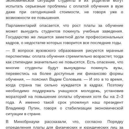
экономической ситуации студенты и их родители могут
испытать серьезные проблемы с оплатой обучения в вузе
даже при сегодняшней стоимости, не говоря уже о
возможности ее повышения.
Парламентарий опасается, что рост платы за обучение
может вынудить студентов покинуть учебные заведения.
Государство же лишится заметной доли профессиональных
кадров, о недостатке которых говорится все последние годы.
— В вопросе вузовского образования рисуются мрачные
перспективы: оплата обучения стремительно возрастет, тогда
как стипендии значительно не повысятся. Есть опасение, что
многие студенты будут вынуждены покинуть вузы,
перевестись на более доступные им финансово формы
обучения, — пояснил Вадим Соловьев. — И это в то время,
когда страна так сильно нуждается в кадрах. Поэтому
необходимо поддержать учащуюся молодежь, установив
мораторий на повышение оплаты обучения хотя бы на 2–3
года. А именно такой срок упомянул наш президент
Владимир Путин, говоря о стабилизации экономической
ситуации в стране.
В Минобрнауки рассказали, что, согласно Порядку
определения платы для физических и юридических лиц за