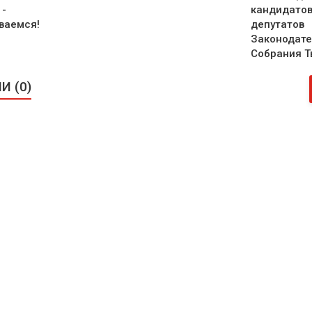
 -
кандидатов
ваемся!
депутатов
Законодате
Собрания Т
 (0)