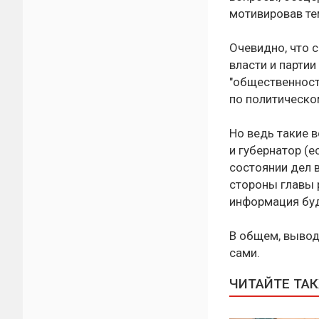
мотивировав тем
Очевидно, что 
власти и партии
"общественност
по политическом
Но ведь такие 
и губернатор (
состоянии дел 
стороны главы р
информация буд
В общем, вывод
сами.
ЧИТАЙТЕ ТА