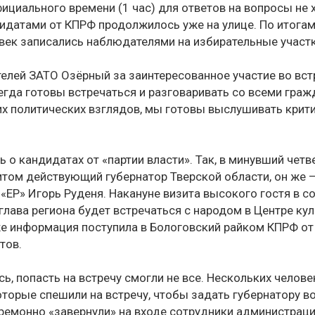
циального времени (1 час) для ответов на вопросы не х
идатами от КПРФ продолжилось уже на улице. По итогам
век записались наблюдателями на избирательные участк
елей ЗАТО Озёрный за заинтересованное участие во вст
гда готовы встречаться и разговаривать со всеми граж
их политических взглядов, мы готовы выслушивать крити
 о кандидатах от «партии власти». Так, в минувший четве
итом действующий губернатор Тверской области, он же –
 «ЕР» Игорь Руденя. Накануне визита высокого гостя в с
глава региона будет встречаться с народом в Центре кул
 же информация поступила в Бологовский райком КПРФ от
тов.
сь, попасть на встречу смогли не все. Нескольких человек
оторые спешили на встречу, чтобы задать губернатору 
ремонно «завернули» на входе сотрудники администраци