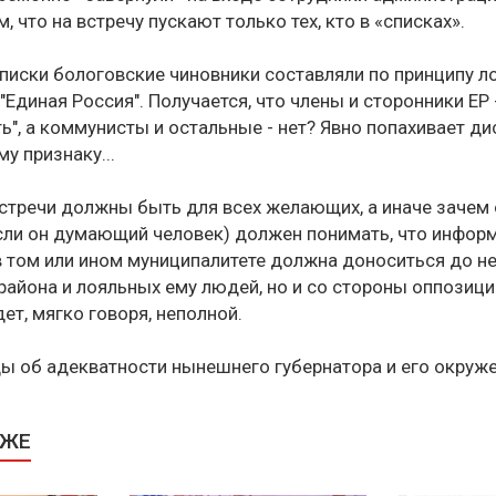
, что на встречу пускают только тех, кто в «списках».
списки бологовские чиновники составляли по принципу л
 "Единая Россия". Получается, что члены и сторонники ЕР 
ь", а коммунисты и остальные - нет? Явно попахивает д
у признаку...
встречи должны быть для всех желающих, а иначе зачем 
если он думающий человек) должен понимать, что инфор
в том или ином муниципалитете должна доноситься до не
айона и лояльных ему людей, но и со стороны оппозиции
ет, мягко говоря, неполной.
ы об адекватности нынешнего губернатора и его окруж
КЖЕ