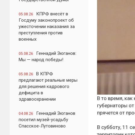
КПРФ внесёт в
05.08.26
Госдуму законопроект об
ужесточении наказания за
преступления против
военных
Геннадий Зюганов:
05.08.26
Мы — народ победы!
В КПРФ
05.08.26
предлагают реальные меры
для решения кадрового
дефицита в
В то время, ка
здравоохранении
губернаторы от
прячется от пр
Геннадий Зюганов
04.08.26
посетил музей-усадьбу
Спасское-Лутовиново
В субботу, 11 с
территории кот