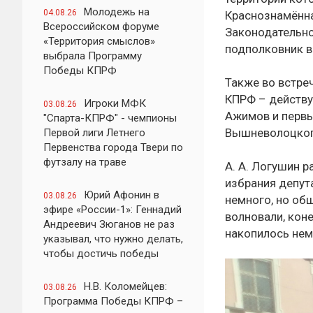
Молодежь на
04.08.26
Краснознамённа
Всероссийском форуме
Законодательно
«Территория смыслов»
подполковник в
выбрала Программу
Победы КПРФ
Также во встре
КПРФ – действу
Игроки МФК
03.08.26
Ажимов и первы
"Спарта-КПРФ" - чемпионы
Вышневолоцког
Первой лиги Летнего
Первенства города Твери по
футзалу на траве
А. А. Логушин 
избрания депут
Юрий Афонин в
03.08.26
немного, но об
эфире «России-1»: Геннадий
волновали, кон
Андреевич Зюганов не раз
накопилось нем
указывал, что нужно делать,
чтобы достичь победы
Н.В. Коломейцев:
03.08.26
Программа Победы КПРФ –