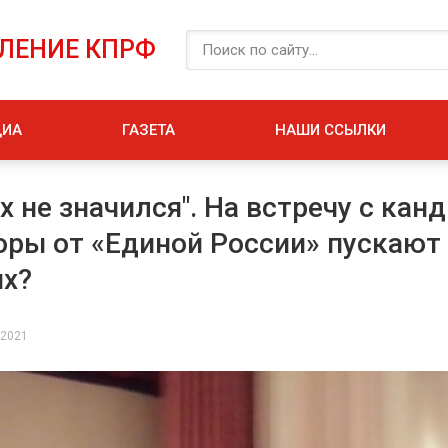
ЕЛЕНИЕ КПРФ
ДИА
ГАЗЕТА
НАШИ ССЫЛКИ
х не значился". На встречу с кан
оры от «Единой России» пускают
ых?
 2021