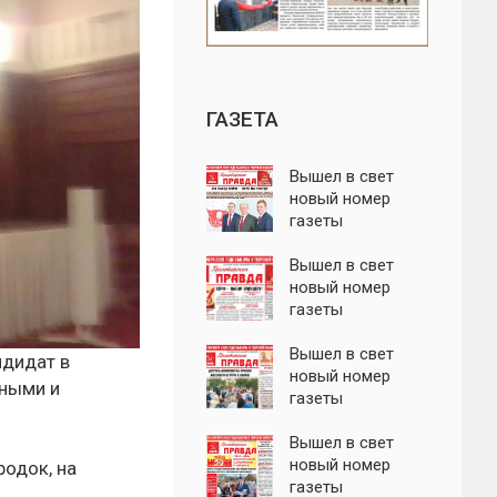
ГАЗЕТА
Вышел в свет
новый номер
газеты
"Пролетарская
правда"
Вышел в свет
новый номер
газеты
"Пролетарская
правда"
Вышел в свет
ндидат в
новый номер
нными и
газеты
"Пролетарская
правда"
Вышел в свет
новый номер
родок, на
газеты