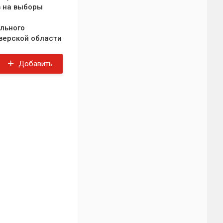
 на выборы
льного
верской области
Добавить