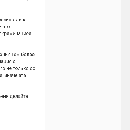
ояльности к
- это
искриминацией
они? Тем более
мация о
го не только со
, иначе эта
ения делайте