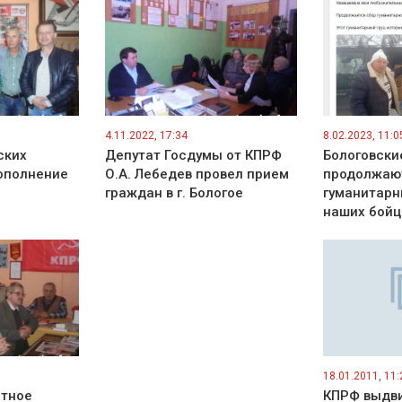
4.11.2022, 17:34
8.02.2023, 11:0
ских
Депутат Госдумы от КПРФ
Бологовски
пополнение
О.А. Лебедев провел прием
продолжаю
граждан в г. Бологое
гуманитарн
наших бойц
18.01.2011, 11:
стное
КПРФ выдви