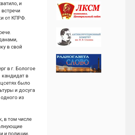
ватило, и
 встречи
и от КПРФ.
рече.
данами,
ку в свой
рг в г. Бологое
 кандидат в
оцсетях было
ьтуры и досуга
 одного из
, в том числе
волнующие
и и полиции,