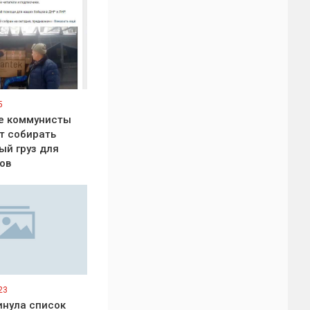
5
е коммунисты
т собирать
ый груз для
ов
23
нула список