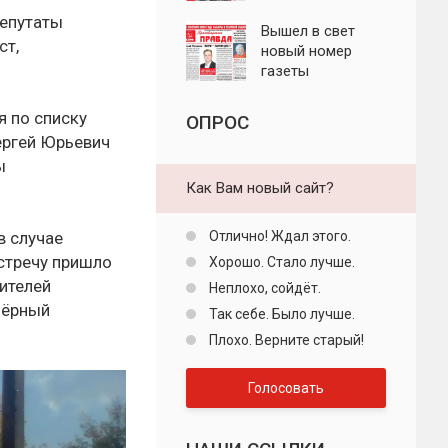
"Пролетарская
депутаты
правда"
Вышел в свет
ст,
новый номер
газеты
"Пролетарская
правда"
я по списку
ОПРОС
ергей Юрьевич
ы
Как Вам новый сайт?
Отлично! Ждал этого.
в случае
стречу пришло
Хорошо. Стало лучше.
ителей
Неплохо, сойдёт.
зёрный
Так себе. Было лучше.
Плохо. Верните старый!
Голосовать