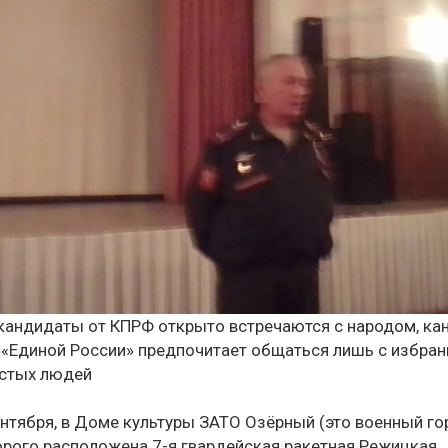
к кандидаты от КПРФ открыто встречаются с народом, ка
 «Единой России» предпочитает общаться лишь с избра
остых людей
ентября, в Доме культуры ЗАТО Озёрный (это военный го
орого расположена 7-я гвардейская ракетная Режицкая