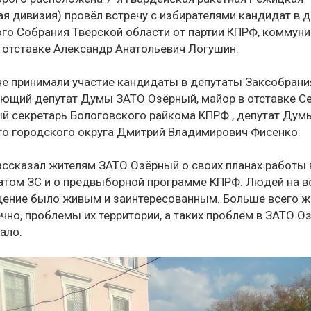
я дивизия) провёл встречу с избирателями кандидат в 
го Собрания Тверской области от партии КПРФ, коммуни
 отставке Александр Анатольевич Логушин.
че принимали участие кандидаты в депутаты Заксобрани
ющий депутат Думы ЗАТО Озёрный, майор в отставке С
й секретарь Бологовского райкома КПРФ , депутат Дум
о городского округа Дмитрий Владимирович Фисенко.
рассказал жителям ЗАТО Озёрный о своих планах работы 
атом ЗС и о предвыборной программе КПРФ. Людей на в
щение было живым и заинтересованным. Больше всего ж
ечно, проблемы их территории, а таких проблем в ЗАТО О
ало.