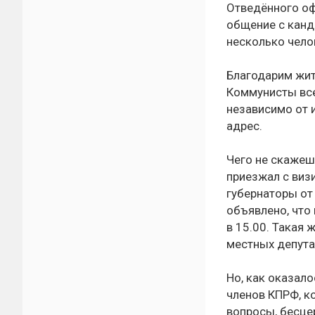
Отведённого офи
общение с канд
несколько чело
Благодарим жит
Коммунисты все
независимо от 
адрес.
Чего не скажешь
приезжал с виз
губернаторы от
объявлено, что 
в 15.00. Такая
местных депута
Но, как оказало
членов КПРФ, к
вопросы, бесце